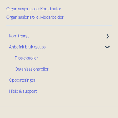
Organisasjonsrolle: Koordinator
Organisasjonsrolle: Medarbeider
Kom i gang
Anbefalt bruk og tips
Kom i gang
Min Side
Prosjektroller
Prosjektoversikt
Organisasjonsroller
Oppdateringer
Framdriftsplan
Hjelp & support
Planmateriale
Korrespondanse
Generelt