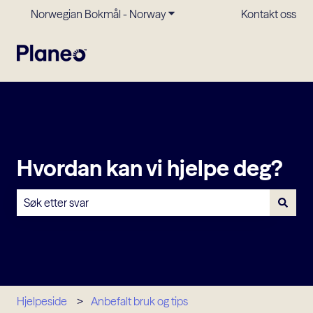
Norwegian Bokmål - Norway
Vis undermeny for oversettels
Kontakt oss
Hvordan kan vi hjelpe deg?
Det finnes ingen forslag fordi søkefeltet er tomt.
Hjelpeside
Anbefalt bruk og tips