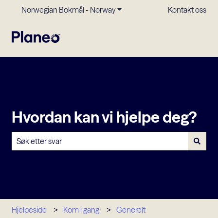
Norwegian Bokmål - Norway
Vis undermeny for oversettels
Kontakt oss
Hvordan kan vi hjelpe deg?
Det finnes ingen forslag fordi søkefeltet er tomt.
Hjelpeside
Kom i gang
Generelt