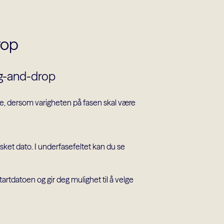
rop
rag-and-drop
te, dersom varigheten på fasen skal være
ket dato. I underfasefeltet kan du se
rtdatoen og gir deg mulighet til å velge