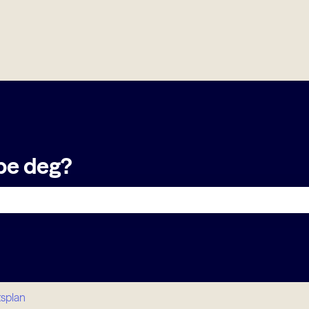
er
lpe deg?
et er tomt.
tsplan