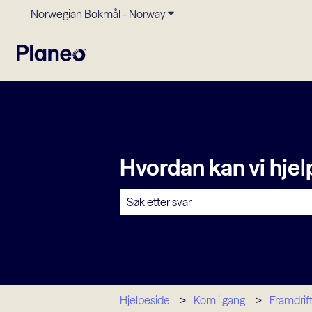
Norwegian Bokmål - Norway
Vis undermeny for oversettels
Hvordan kan vi hje
Det finnes ingen forslag fordi søkefelt
Hjelpeside
Kom i gang
Framdrif