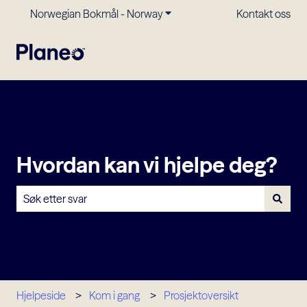
Norwegian Bokmål - Norway
Vis undermeny for oversettels
Kontakt oss
Hvordan kan vi hjelpe deg?
Det finnes ingen forslag fordi søkefeltet er tomt.
Hjelpeside
Kom i gang
Prosjektoversikt