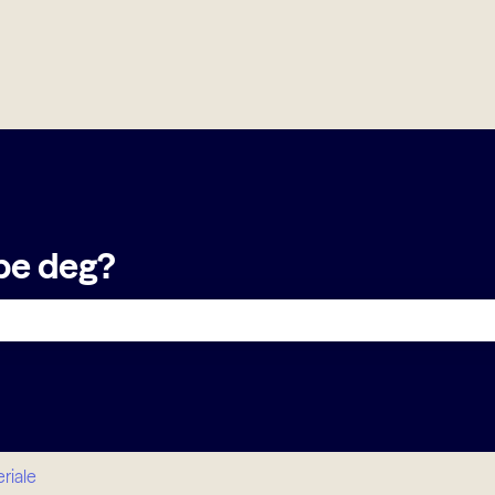
er
lpe deg?
et er tomt.
riale