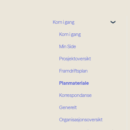
Kom i gang
Kom i gang
Min Side
Prosjektoversikt
Framdriftsplan
Planmateriale
Korrespondanse
Generelt
Organisasjonsoversikt