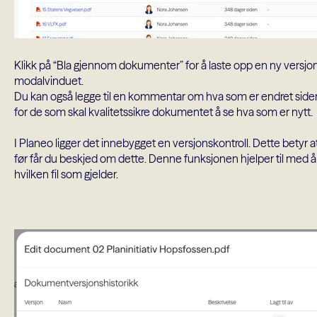
Klikk på “Bla gjennom dokumenter” for å laste opp en ny versjon, el
modalvinduet.
Du kan også legge til en kommentar om hva som er endret siden f
for de som skal kvalitetssikre dokumentet å se hva som er nytt.
I Planeo ligger det innebygget en versjonskontroll. Dette betyr at h
før får du beskjed om dette. Denne funksjonen hjelper til med å
hvilken fil som gjelder.