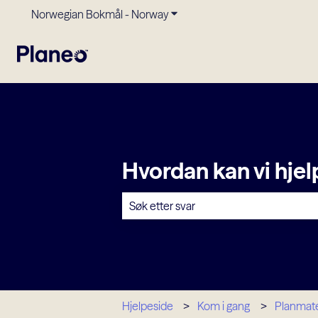
Norwegian Bokmål - Norway
Vis undermeny for oversettels
Hvordan kan vi hje
Det finnes ingen forslag fordi søkefelt
Hjelpeside
Kom i gang
Planmate