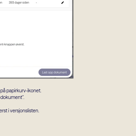
e på papirkurv-ikonet.
pp dokument”.
st i versjonslisten.