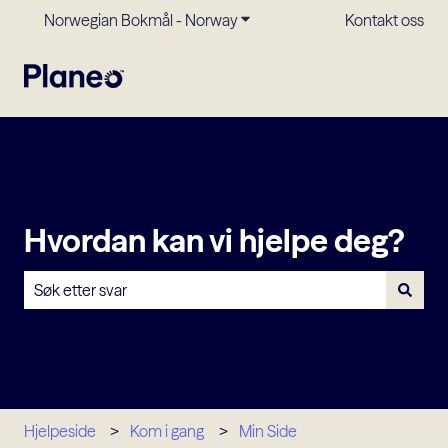
Norwegian Bokmål - Norway
Vis undermeny for oversettels
Kontakt oss
Hvordan kan vi hjelpe deg?
Det finnes ingen forslag fordi søkefeltet er tomt.
Hjelpeside
Kom i gang
Min Side