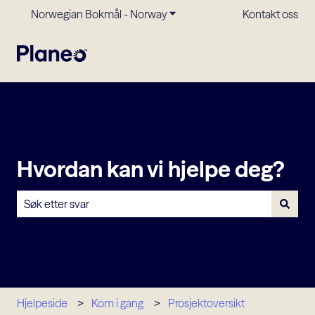
Norwegian Bokmål - Norway
Vis undermeny for oversettels
Kontakt oss
Hvordan kan vi hjelpe deg?
Det finnes ingen forslag fordi søkefeltet er tomt.
Hjelpeside
Kom i gang
Prosjektoversikt