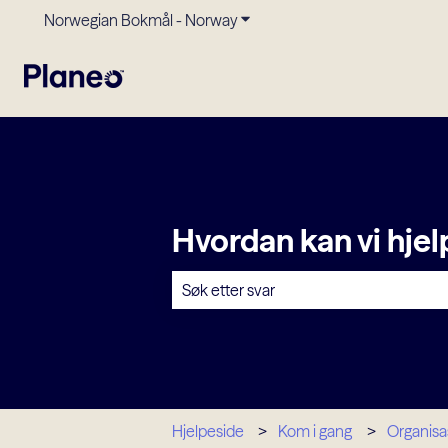
Norwegian Bokmål - Norway
Vis undermeny for oversettels
Hvordan kan vi hje
Det finnes ingen forslag fordi søkefelt
Hjelpeside
Kom i gang
Organisa