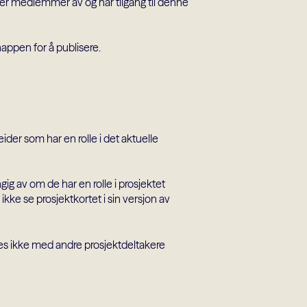
 er medlemmer av og har tilgang til denne
appen for å publisere.
r som har en rolle i det aktuelle
ngig av om de har en rolle i prosjektet
l ikke se prosjektkortet i sin versjon av
es ikke med andre prosjektdeltakere