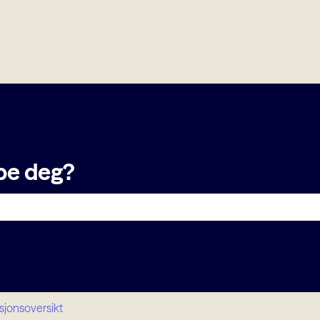
er
lpe deg?
et er tomt.
sjonsoversikt