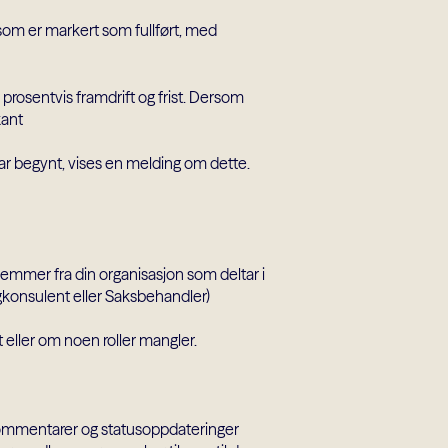
 som er markert som fullført, med
rosentvis framdrift og frist. Dersom
kant
har begynt, vises en melding om dette.
emmer fra din organisasjon som deltar i
Fagkonsulent eller Saksbehandler)
ller om noen roller mangler.
ommentarer og statusoppdateringer