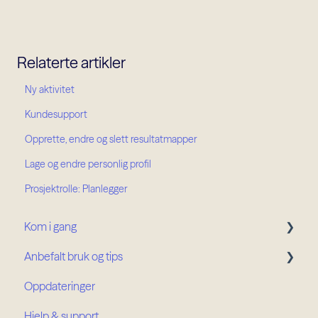
Relaterte artikler
Ny aktivitet
Kundesupport
Opprette, endre og slett resultatmapper
Lage og endre personlig profil
Prosjektrolle: Planlegger
Kom i gang
Anbefalt bruk og tips
Kom i gang
Oppdateringer
Min Side
Prosjektroller
Hjelp & support
Prosjektoversikt
Organisasjonsroller