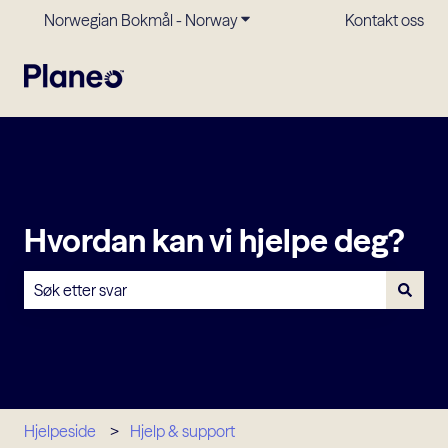
Norwegian Bokmål - Norway
Vis undermeny for oversettels
Kontakt oss
Hvordan kan vi hjelpe deg?
Det finnes ingen forslag fordi søkefeltet er tomt.
Hjelpeside
Hjelp & support